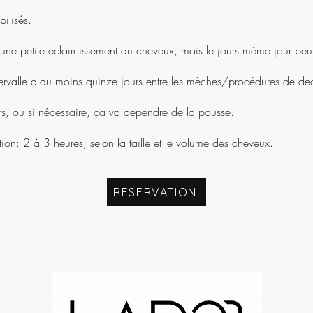
ilisés.
e petite eclaircissement du cheveux, mais le jours même jour peut 
intervalle d'au moins quinze jours entre les mèches/procédures de de
rs, ou si nécessaire, ça va dependre de la pousse.
tion: 2 à 3 heures, selon la taille et le volume des cheveux.
RESERVATION