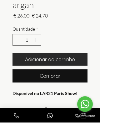
argan
Preço
Preço
 € 26,00 
€ 24,70
normal
promocional
Quantidade
*
Adicionar ao carrinho
Comprar
Disponível no LAR21 Paris Show!