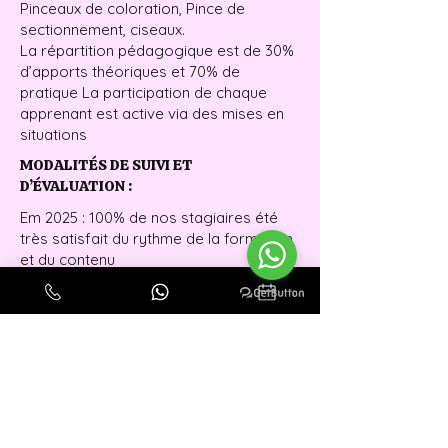
Pinceaux de coloration, Pince de
sectionnement, ciseaux.
La répartition pédagogique est de 30%
d’apports théoriques et 70% de
pratique La participation de chaque
apprenant est active via des mises en
situations
MODALITÉS DE SUIVI ET
D’ÉVALUATION :
Em 2025 : 100% de nos stagiaires été
très satisfait du rythme de la formation
et du contenu
de la formation
100% des stagiaires ont atteint les
objectifs de la formation.
100% des nos stagiaires ses sentent
près à mettre en pratique les
techniques apprises.