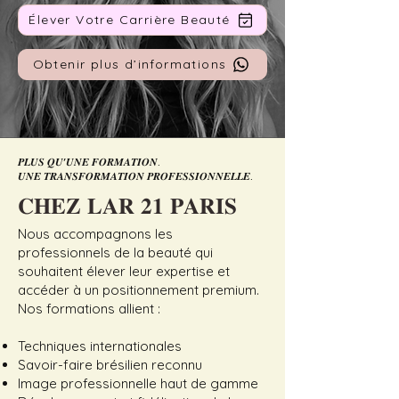
Élever Votre Carrière Beauté
Obtenir plus d’informations
𝑷𝑳𝑼𝑺 𝑸𝑼’𝑼𝑵𝑬 𝑭𝑶𝑹𝑴𝑨𝑻𝑰𝑶𝑵.
𝑼𝑵𝑬 𝑻𝑹𝑨𝑵𝑺𝑭𝑶𝑹𝑴𝑨𝑻𝑰𝑶𝑵 𝑷𝑹𝑶𝑭𝑬𝑺𝑺𝑰𝑶𝑵𝑵𝑬𝑳𝑳𝑬.
𝐂𝐇𝐄𝐙 𝐋𝐀𝐑 𝟐𝟏 𝐏𝐀𝐑𝐈𝐒
Nous accompagnons les
professionnels de la beauté qui
souhaitent élever leur expertise et
accéder à un positionnement premium.
Nos formations allient :
Techniques internationales
Savoir-faire brésilien reconnu
Image professionnelle haut de gamme