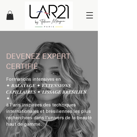
DEVENEZ EXPERT
CERTIFIÉ
Formations intensives en
✦ 𝑩𝑨𝑳𝑨𝒀𝑨𝑮𝑬 ✦ 𝑬𝑿𝑻𝑬𝑵𝑺𝑰𝑶𝑵𝑺
𝑪𝑨𝑷𝑰𝑳𝑳𝑨𝑰𝑹𝑬𝑺 ✦ 𝑳𝑰𝑺𝑺𝑨𝑮𝑬 𝑩𝑹𝑬́𝑺𝑰𝑳𝑰𝑬𝑵
✦
à Paris inspirées des techniques
internationales et brésiliennes les plus
recherchées dans l’univers de la beauté
haut de gamme.